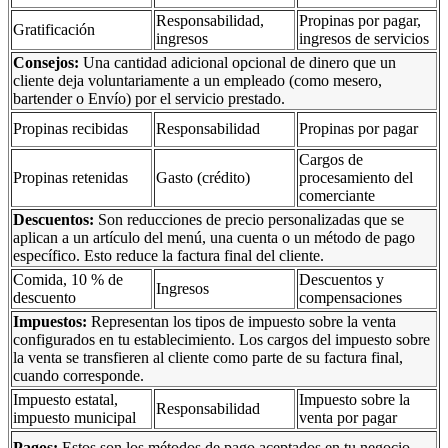
Responsabilidad,
Propinas por pagar,
Gratificación
ingresos
ingresos de servicios
Consejos:
Una cantidad adicional opcional de dinero que un
cliente deja voluntariamente a un empleado (como mesero,
bartender o Envío) por el servicio prestado.
Propinas recibidas
Responsabilidad
Propinas por pagar
Cargos de
Propinas retenidas
Gasto (crédito)
procesamiento del
comerciante
Descuentos:
Son reducciones de precio personalizadas que se
aplican a un artículo del menú, una cuenta o un método de pago
específico. Esto reduce la factura final del cliente.
Comida, 10 % de
Descuentos y
Ingresos
descuento
compensaciones
Impuestos:
Representan los tipos de impuesto sobre la venta
configurados en tu establecimiento. Los cargos del impuesto sobre
la venta se transfieren al cliente como parte de su factura final,
cuando corresponde.
Impuesto estatal,
Impuesto sobre la
Responsabilidad
impuesto municipal
venta por pagar
Pagos:
Estos son los métodos de pago aceptados en tu negocio.