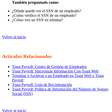
También preguntado como:
¿Dónde puedo ver el SSN de un empleado?
¿Cómo verifico el SSN de un empleado?
¿Cómo veo un SSN en nómina?
Volver al inicio
Artículos Relacionados
Toast Payroll: Centro de Gestión de Empleados
Toast Payroll: Sincronizar Información Con Toast Web
Terminar o Archivar a un Empleado en Toast Web o Toast
Payroll
Toast Payroll: Guía de Recontratación
Toast Payroll: Política de Información del Número de Seguro
Social (SSN)
Volver al inicio