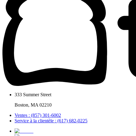
333 Summer Street
Boston, MA 02210
Ventes : (857) 301-6002
Service à la clientèle : (617) 682-0225