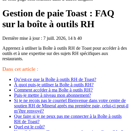
Gestion de paie Toast : FAQ
sur la boîte à outils RH
Dernière mise à jour : 7 juill. 2026, 14 h 40
Apprenez à utiliser la Boîte à outils RH de Toast pour accéder à des
outils et à une expertise sur des sujets RH spécifiques aux
restaurants.
Dans cet article :
Qu’est-ce que la Boîte à outils RH de Toast?
À quoi puis-je utiliser la Boîte à outils RH?
Comment accéder à ma Boîte à outils RH?
Puis-je mettre à niveau mon abonnement?
Si je ne reçois pas le courriel Bienvenue dans votre centre de
soutien RH de Mineral après ma première paie, celui-ci peut-il
m’être renvoyé?
Que faire si je ne peux pas me connecter à la Boîte à outils
RH de Toast?
Quel est le coût?