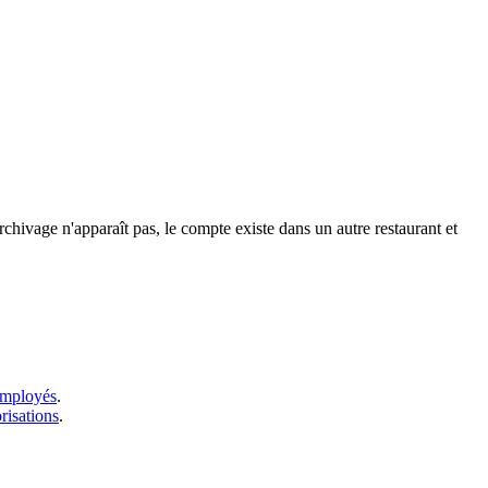
rchivage n'apparaît pas, le compte existe dans un autre restaurant et
 employés
.
risations
.