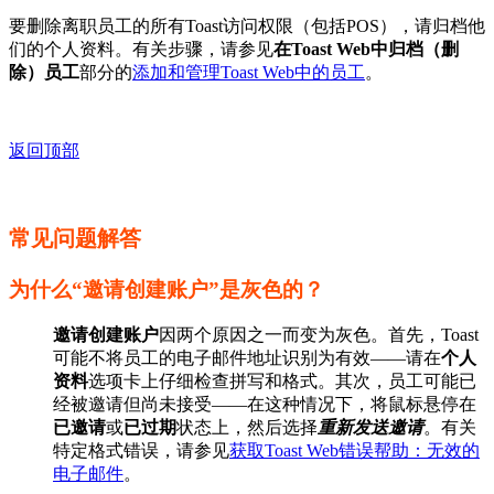
要删除离职员工的所有Toast访问权限（包括POS），请归档他
们的个人资料。有关步骤，请参见
在Toast Web中归档（删
除）员工
部分的
添加和管理Toast Web中的员工
。
返回顶部
常见问题解答
为什么“邀请创建账户”是灰色的？
邀请创建账户
因两个原因之一而变为灰色。首先，Toast
可能不将员工的电子邮件地址识别为有效——请在
个人
资料
选项卡上仔细检查拼写和格式。其次，员工可能已
经被邀请但尚未接受——在这种情况下，将鼠标悬停在
已邀请
或
已过期
状态上，然后选择
重新发送邀请
。有关
特定格式错误，请参见
获取Toast Web错误帮助：无效的
电子邮件
。