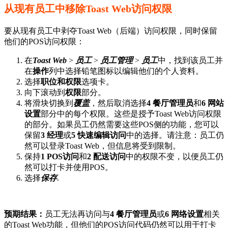
从现有员工中移除Toast Web访问权限
要从现有员工中剥夺Toast Web（后端）访问权限，同时保留
他们的POS访问权限：
在
Toast Web
>
员工
>
员工管理
>
员工
中，找到该员工并
在
操作
列中选择铅笔图标以编辑他们的个人资料。
选择
职位和权限
选项卡。
向下滚动到
权限
部分。
将滑块切换到
覆盖
，然后取消选择
4 餐厅管理员
和
6 网站
设置
部分中的每个权限。这些是授予Toast Web访问权限
的部分。如果员工仍然需要这些POS侧的功能，您可以
保留
3 经理
或
5 快速编辑访问
中的选择。请注意：员工仍
然可以登录Toast Web，但信息将受到限制。
保持
1 POS访问
和
2 配送访问
中的权限不变，以便员工仍
然可以打卡并使用POS。
选择
保存
.
预期结果：
员工无法再访问与
4 餐厅管理员
或
6 网络设置
相关
的Toast Web功能，但他们的POS访问代码仍然可以用于打卡