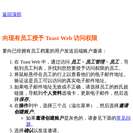
返回顶部
向现有员工授予 Toast Web 访问权限
要向已经拥有员工档案的用户发送后端账户邀请：
在 Toast Web 中，通过访问
员工
>
员工管理
>
员工
，导
航到员工列表，并找到您想要授予访问权限的员工。
将鼠标悬停在员工的行上以查看他们的电子邮件地址。
验证这是员工可以访问的真实电子邮件地址。
如果电子邮件地址无效或不正确，请选择员工的姓氏超
链接，导航到
个人资料
选项卡，更新电子邮件，然后选
择
保存
。
在
操作
列中，选择三个点（溢出菜单），然后选择
邀请
创建账户
。
如果
邀请创建账户
是灰色的，请参见下面的
常见问
题
。
选择
确认
以发送邀请。