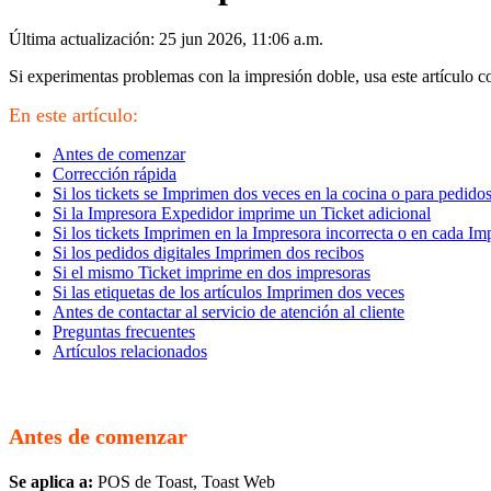
Última actualización: 25 jun 2026, 11:06 a.m.
Si experimentas problemas con la impresión doble, usa este artículo 
En este artículo:
Antes de comenzar
Corrección rápida
Si los tickets se Imprimen dos veces en la cocina o para pedidos
Si la Impresora Expedidor imprime un Ticket adicional
Si los tickets Imprimen en la Impresora incorrecta o en cada Im
Si los pedidos digitales Imprimen dos recibos
Si el mismo Ticket imprime en dos impresoras
Si las etiquetas de los artículos Imprimen dos veces
Antes de contactar al servicio de atención al cliente
Preguntas frecuentes
Artículos relacionados
Antes de comenzar
Se aplica a:
POS de Toast, Toast Web