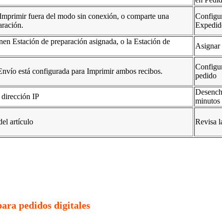
 Imprimir fuera del modo sin conexión, o comparte una
Configur
aración.
Expedido
nen Estación de preparación asignada, o la Estación de
Asignar 
Configur
Envío está configurada para Imprimir ambos recibos.
pedido
Desenchu
dirección IP
minutos 
el artículo
Revisa l
para pedidos digitales