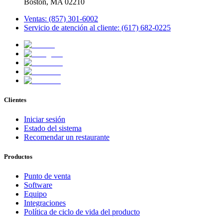
Boston, MA 02210
Ventas: (857) 301-6002
Servicio de atención al cliente: (617) 682-0225
Clientes
Iniciar sesión
Estado del sistema
Recomendar un restaurante
Productos
Punto de venta
Software
Equipo
Integraciones
Política de ciclo de vida del producto