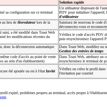
Solution rapide
Un utilisateur disposant de l'au
né sa configuration sur ce terminal
PDV pour initialiser l'appareil; 
d'utilisateur
o
au lieu de
Horodateur
lors de la
Saisissez de nouveau le code d
déconnectez-vous et reconnectez
 saisi, a été modifié dans Toast Web
Vérifiez le code d'accès PDV 
nisé les modifications récentes du
puis resynchronisez l'appareil
est, donc la déconnexion automatique
Dans Toast Web, modifiez ou su
Gestion des entrées de temps
 même code d'accès au point de vente
Dans Toast Web, attribuez un co
ues au sein d'un établissement)
resynchronisez le terminal de p
Vérifiez ou créez le profil dans 
core été ajoutée ou est à l'état
Invité
l'invitation par courriel
profil expiré, problèmes propres au terminal, accès propre à l'établiss
vente
.