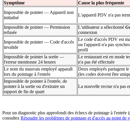
Symptôme
Cause la plus fréquente
Impossible de pointer — Appareil non
L'appareil PDV n'a pas termi
initialisé
Impossible de pointer — Permission
L'utilisateur a sélectionné
G
refusée
connexion
Le code d'accès PDV est mal
Impossible de pointer — Code d'accès
ou l'appareil n'a pas synchro
invalide
profil
Impossible de pointer la sortie —
Le restaurant est en mode t
l'erreur mentionne 24 heures
n'a pas été effectuée
Le nom du mauvais employé apparaît
Deux employés partagent le
lors du pointage à l'entrée
(les codes doivent être uniq
Impossible de pointer à l'entrée, de
pointer à la sortie ou d'extraire un
La nouvelle recrue n'a pas en
rapport de fin de quart
Pour un diagnostic plus approfondi des échecs de pointage à l'entrée (
consultez
Résoudre les problèmes de pointage et d'accès au point de 