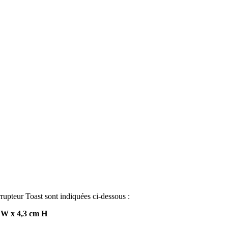
errupteur Toast sont indiquées ci-dessous :
 W x 4,3 cm H