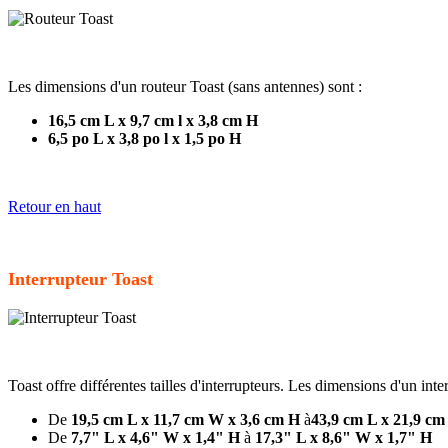
Les dimensions d'un routeur Toast (sans antennes) sont :
16,5 cm L x 9,7 cm l x 3,8 cm H
6,5 po L x 3,8 po l x 1,5 po H
Retour en haut
Interrupteur Toast
Toast offre différentes tailles d'interrupteurs. Les dimensions d'un int
De
19,5 cm L x 11,7 cm W x 3,6 cm H
à
43,9 cm L x 21,9 cm
De
7,7" L x 4,6" W x 1,4" H
à
17,3" L x 8,6" W x 1,7" H