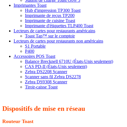
Station de charge Toast Go® 3
Imprimantes Toast
Hub d'impression TP300 Toast
Imprimante de reçus TP200
Imprimante de cuisine Toast
Imprimante d'étiquettes TLP400 Toast
Lecteurs de cartes pour restaurants américains
Toast Tap™ sur le comptoir
Lecteurs de cartes pour restaurants non américains
S1 Portable
P400
Accessoires POS Toast
Balance Brecknell 6710U (États-Unis seulement)
CAS PD-II (États-Unis seulement)
Zebra DS2208 Scanner
Scanner sans fil Zebra DS2278
Zebra DS9308 Scanner
Tiroir-caisse Toast
Dispositifs de mise en réseau
Routeur Toast