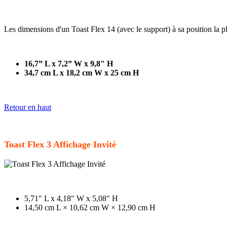
Les dimensions d'un Toast Flex 14 (avec le support) à sa position la pl
16,7” L x 7,2” W x 9,8" H
34,7 cm L x 18,2 cm W x 25 cm H
Retour en haut
Toast Flex 3 Affichage Invité
5,71" L x 4,18" W x 5,08" H
14,50 cm L × 10,62 cm W × 12,90 cm H