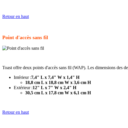
Retour en haut
Point d'accès sans fil
Toast offre deux points d'accès sans fil (WAP). Les dimensions des d
Intérieur :
7,4" L x 7,4" W x 1,4" H
18,8 cm L x 18,8 cm W x 3,6 cm H
Extérieur :
12" L x 7" W x 2,4" H
30,5 cm L x 17,8 cm W x 6,1 cm H
Retour en haut