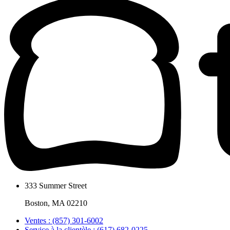
333 Summer Street
Boston, MA 02210
Ventes : (857) 301-6002
Service à la clientèle : (617) 682-0225