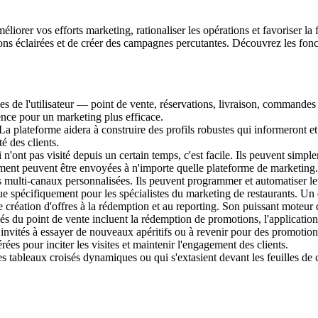
iorer vos efforts marketing, rationaliser les opérations et favoriser la 
ions éclairées et de créer des campagnes percutantes. Découvrez les fonct
 de l'utilisateur — point de vente, réservations, livraison, commandes en 
igence pour un marketing plus efficace.
La plateforme aidera à construire des profils robustes qui informeront 
té des clients.
i n'ont pas visité depuis un certain temps, c'est facile. Ils peuvent simple
ment peuvent être envoyées à n'importe quelle plateforme de marketing.
multi-canaux personnalisées. Ils peuvent programmer et automatiser leu
çue spécifiquement pour les spécialistes du marketing de restaurants. Un
e création d'offres à la rédemption et au reporting. Son puissant moteur
s du point de vente incluent la rédemption de promotions, l'application 
 invités à essayer de nouveaux apéritifs ou à revenir pour des promotio
es pour inciter les visites et maintenir l'engagement des clients.
tableaux croisés dynamiques ou qui s'extasient devant les feuilles de ca