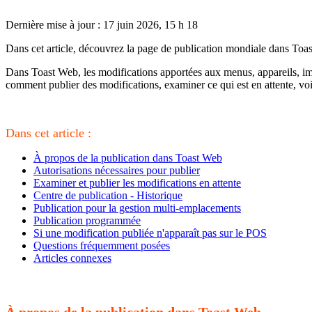
Dernière mise à jour : 17 juin 2026, 15 h 18
Dans cet article, découvrez la page de publication mondiale dans Toast
Dans Toast Web, les modifications apportées aux menus, appareils, imp
comment publier des modifications, examiner ce qui est en attente, voi
Dans cet article :
À propos de la publication dans Toast Web
Autorisations nécessaires pour publier
Examiner et publier les modifications en attente
Centre de publication - Historique
Publication pour la gestion multi-emplacements
Publication programmée
Si une modification publiée n'apparaît pas sur le POS
Questions fréquemment posées
Articles connexes
À propos de la publication dans Toast Web