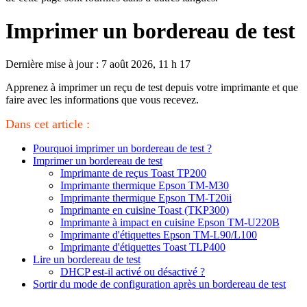
Imprimer un bordereau de test
Dernière mise à jour : 7 août 2026, 11 h 17
Apprenez à imprimer un reçu de test depuis votre imprimante et que
faire avec les informations que vous recevez.
Dans cet article :
Pourquoi imprimer un bordereau de test ?
Imprimer un bordereau de test
Imprimante de reçus Toast TP200
Imprimante thermique Epson TM-M30
Imprimante thermique Epson TM-T20ii
Imprimante en cuisine Toast (TKP300)
Imprimante à impact en cuisine Epson TM-U220B
Imprimante d'étiquettes Epson TM-L90/L100
Imprimante d'étiquettes Toast TLP400
Lire un bordereau de test
DHCP est-il activé ou désactivé ?
Sortir du mode de configuration après un bordereau de test