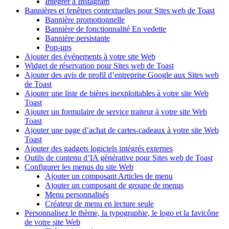
Intégrer à Instagram
Bannières et fenêtres contextuelles pour Sites web de Toast
Bannière promotionnelle
Bannière de fonctionnalité En vedette
Bannière persistante
Pop-ups
Ajouter des événements à votre site Web
Widget de réservation pour Sites web de Toast
Ajouter des avis de profil d’entreprise Google aux Sites web
de Toast
Ajouter une liste de bières inexploitables à votre site Web
Toast
Ajouter un formulaire de service traiteur à votre site Web
Toast
Ajouter une page d’achat de cartes-cadeaux à votre site Web
Toast
Ajouter des gadgets logiciels intégrés externes
Outils de contenu d’IA générative pour Sites web de Toast
Configurer les menus du site Web
Ajouter un composant Articles de menu
Ajouter un composant de groupe de menus
Menu personnalisés
Créateur de menu en lecture seule
Personnalisez le thème, la typographie, le logo et la favicône
de votre site Web