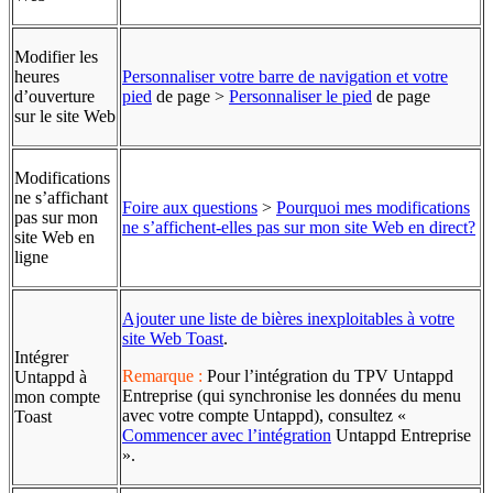
Modifier les
heures
Personnaliser votre barre de navigation et votre
d’ouverture
pied
de page >
Personnaliser le pied
de page
sur le site Web
Modifications
ne s’affichant
Foire aux questions
>
Pourquoi mes modifications
pas sur mon
ne s’affichent-elles pas sur mon site Web en direct?
site Web en
ligne
Ajouter une liste de bières inexploitables à votre
site Web Toast
.
Intégrer
Remarque :
Pour l’intégration du TPV Untappd
Untappd à
Entreprise (qui synchronise les données du menu
mon compte
avec votre compte Untappd), consultez «
Toast
Commencer avec l’intégration
Untappd Entreprise
».