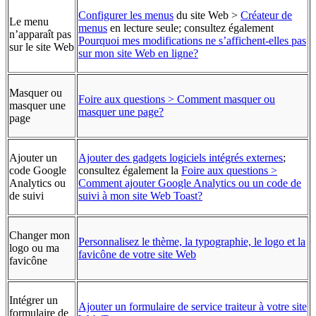
Configurer les menus
du site Web >
Créateur de
Le menu
menus
en lecture seule; consultez également
n’apparaît pas
Pourquoi mes modifications ne s’affichent-elles pas
sur le site Web
sur mon site Web en ligne?
Masquer ou
Foire aux questions > Comment masquer ou
masquer une
masquer une page?
page
Ajouter un
Ajouter des gadgets logiciels intégrés externes
;
code Google
consultez également la
Foire aux questions >
Analytics ou
Comment ajouter Google Analytics ou un code de
de suivi
suivi à mon site Web Toast?
Changer mon
Personnalisez le thème, la typographie, le logo et la
logo ou ma
favicône de votre site Web
favicône
Intégrer un
Ajouter un formulaire de service traiteur à votre site
formulaire de