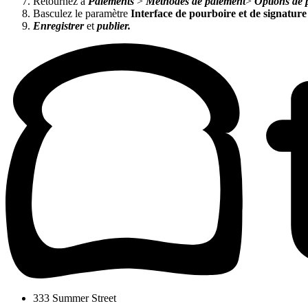
Retournez à
Paiements
>
Méthodes de paiement
>
Options de 
Basculez le paramètre
Interface de pourboire et de signature
Enregistrer
et
publier.
333 Summer Street