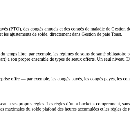
yés (PTO), des congés annuels et des congés de maladie de Gestion de l
t les ajustements de solde, directement dans Gestion de paie Toast.
du temps libre, par exemple, les régimes de soins de santé obligatoire pa
t) a son propre ensemble de types de seaux offerts. Un seul niveau T
eprise offre — par exemple, les congés payés, les congés payés, les cong
u a ses propres règles. Les règles d’un « bucket » comprennent, sans s’
mites maximales du solde plafond des heures accumulées et les règles de r