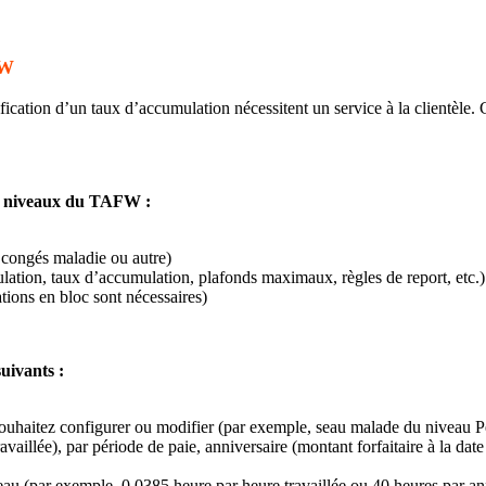
FW
ation d’un taux d’accumulation nécessitent un service à la clientèle. C
des niveaux du TAFW :
congés maladie ou autre)
lation, taux d’accumulation, plafonds maximaux, règles de report, etc.)
tions en bloc sont nécessaires)
suivants :
aitez configurer ou modifier (par exemple, seau malade du niveau Pe
aillée), par période de paie, anniversaire (montant forfaitaire à la date
eau (par exemple, 0,0385 heure par heure travaillée ou 40 heures par a