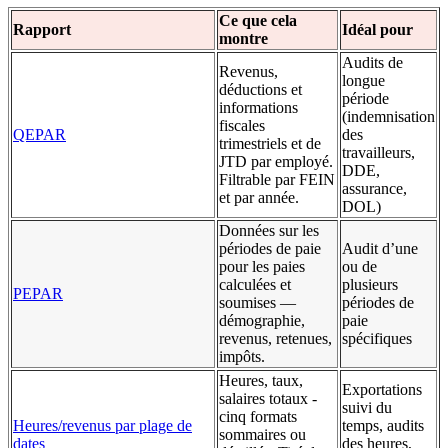
Ce que cela
Rapport
Idéal pour
montre
Audits de
Revenus,
longue
déductions et
période
informations
(indemnisation
fiscales
QEPAR
des
trimestriels et de
travailleurs,
JTD par employé.
DDE,
Filtrable par FEIN
assurance,
et par année.
DOL)
Données sur les
périodes de paie
Audit d’une
pour les paies
ou de
calculées et
plusieurs
PEPAR
soumises —
périodes de
démographie,
paie
revenus, retenues,
spécifiques
impôts.
Heures, taux,
Exportations
salaires totaux -
suivi du
cinq formats
Heures/revenus par plage de
temps, audits
sommaires ou
dates
des heures,