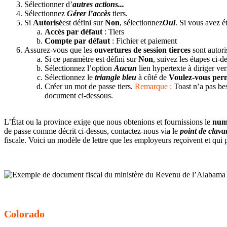
Sélectionner d’
autres actions...
Sélectionnez
Gérer l’accès
tiers.
Si
Autorisé
est défini sur
Non
, sélectionnez
Oui
. Si vous avez ét
Accès par défaut
: Tiers
Compte par défaut
: Fichier et paiement
Assurez-vous que les
ouvertures de session tierces
sont autori
Si ce paramètre est défini sur
Non
, suivez les étapes ci-d
Sélectionnez l’option
Aucun
lien hypertexte à diriger ve
Sélectionnez le
triangle bleu
à côté de
Voulez-vous perm
Créer un mot de passe tiers.
Remarque :
Toast n’a pas bes
document ci-dessous.
L’État ou la province exige que nous obtenions et fournissions le
num
de passe comme décrit ci-dessus, contactez-nous via le
point de clava
fiscale. Voici un modèle de lettre que les employeurs reçoivent et qui 
Colorado