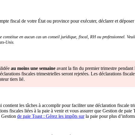
te fiscal de votre État ou province pour exécuter, déclarer et déposer l
e constitue en aucun cas un conseil juridique, fiscal, RH ou professionnel. Veui
ats-Unis.
alidée
au moins une semaine
avant la fin du premier trimestre pendant 
larations fiscales trimestrielles seront rejetées. Les déclarations fiscale
eur tiers lié.
contient les tâches à accomplir pour faciliter une déclaration fiscale tr
ions fiscales liées à la paie à venir et vous assurer que Gestion de paie
z Gestion
de paie Toast : Gérez les impôts sur
la paie pour plus d’inform