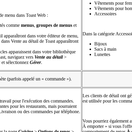
Vêtements pour fe
Vêtements pour ho
Accessoires
on de menu dans Toast Web :
entés comme
menus
,
groupes de menus
et
Dans la catégorie Accessoir
ail apparaîtront dans votre éditeur de menu,
 dans Vente au détail de Toast apparaîtront
Bijoux
Sacs à main
icles apparaissent dans votre bibliothèque
Lunettes
oast, naviguez vers
Vente au détail
>
s
et sélectionnez
Gérer
.
chète (parfois appelé un « commande »).
Les clients de détail ont 
 travail pour l'exécution des commandes.
est utilisée pour les comm
ntes pour les restaurants, mais pourraient
la Livraison ou des commandes par téléphone.
Vous pourriez également a
À emporter » si vous l'off
ur la page
Cuisine
>
Options de repas
>
comportement de repas
À 