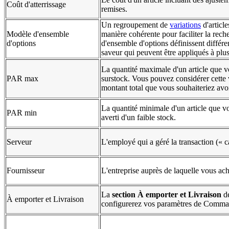
Coût d'atterrissage
remises.
Un regroupement de
variations
d'article
Modèle d'ensemble
manière cohérente pour faciliter la rech
d'options
d'ensemble d'options définissent différen
saveur qui peuvent être appliqués à plusi
La quantité maximale d'un article que v
PAR max
surstock. Vous pouvez considérer cette 
montant total que vous souhaiteriez avoi
La quantité minimale d'un article que v
PAR min
averti d'un faible stock.
Serveur
L'employé qui a géré la transaction (« ca
Fournisseur
L'entreprise auprès de laquelle vous ache
La
section À emporter et Livraison
de
À emporter et Livraison
configurerez vos paramètres de Comman