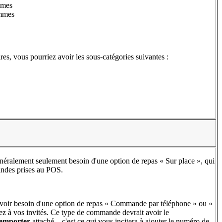
mmes
mmes
es, vous pourriez avoir les sous-catégories suivantes :
généralement seulement besoin d'une option de repas « Sur place », qui
andes prises au POS.
voir besoin d'une option de repas « Commande par téléphone » ou «
rez à vos invités. Ce type de commande devrait avoir le
emporter
attaché – c'est ce qui vous incitera à ajouter le numéro de