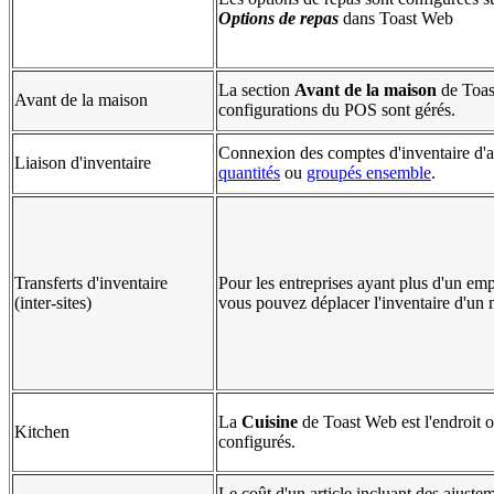
Options de repas
dans Toast Web
La section
Avant de la maison
de Toast
Avant de la maison
configurations du POS sont gérés.
Connexion des comptes d'inventaire d'ar
Liaison d'inventaire
quantités
ou
groupés ensemble
.
Transferts d'inventaire
Pour les entreprises ayant plus d'un emp
(inter-sites)
vous pouvez déplacer l'inventaire d'un m
La
Cuisine
de Toast Web est l'endroit o
Kitchen
configurés.
Le coût d'un article incluant des ajustem