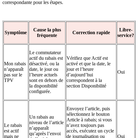
correspondante pour les étapes.
Cause la plus
Libre-
Symptôme
Correction rapide
fréquente
service?
Le commutateur
actif du rabais est
Vérifiez que Actif est
Mon rabais
désactivé, ou la
activé et que la date, le
n’apparaît
date, le jour ou
jour et l’heure
Oui
pas sur le
l’heure actuels
d’aujourd’hui
TPV
sont en dehors de
correspondent à la
la disponibilité
section Disponibilité
configurée.
Envoyez l’article, puis
sélectionnez le bouton
Un rabais au
Article à rabais; si vous
niveau de l’article
Le rabais
n’avez toujours pas
n’apparaît
est actif
accès, exécutez un cycle
qu’après l’envoi
mais ne
de journalisation ou
Oui