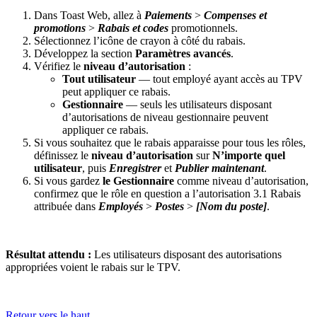
Dans Toast Web, allez à
Paiements
>
Compenses et
promotions
>
Rabais et codes
promotionnels.
Sélectionnez l’icône de crayon à côté du rabais.
Développez la section
Paramètres avancés
.
Vérifiez le
niveau d’autorisation
:
Tout utilisateur
— tout employé ayant accès au TPV
peut appliquer ce rabais.
Gestionnaire
— seuls les utilisateurs disposant
d’autorisations de niveau gestionnaire peuvent
appliquer ce rabais.
Si vous souhaitez que le rabais apparaisse pour tous les rôles,
définissez le
niveau d’autorisation
sur
N’importe quel
utilisateur
, puis
Enregistrer
et
Publier maintenant
.
Si vous gardez
le Gestionnaire
comme niveau d’autorisation,
confirmez que le rôle en question a l’autorisation 3.1 Rabais
attribuée dans
Employés
>
Postes
>
[Nom du poste]
.
Résultat attendu :
Les utilisateurs disposant des autorisations
appropriées voient le rabais sur le TPV.
Retour vers le haut