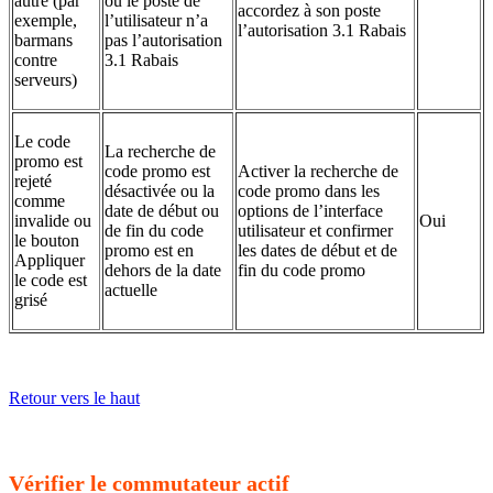
autre (par
ou le poste de
accordez à son poste
exemple,
l’utilisateur n’a
l’autorisation 3.1 Rabais
barmans
pas l’autorisation
contre
3.1 Rabais
serveurs)
Le code
La recherche de
promo est
code promo est
Activer la recherche de
rejeté
désactivée ou la
code promo dans les
comme
date de début ou
options de l’interface
invalide ou
Oui
de fin du code
utilisateur et confirmer
le bouton
promo est en
les dates de début et de
Appliquer
dehors de la date
fin du code promo
le code est
actuelle
grisé
Retour vers le haut
Vérifier le commutateur actif