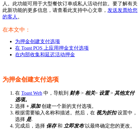
人。此功能可用于大型餐饮订单或私人活动付款。要了解有关
此新功能的更多信息，请查看此支持中心文章，
发送发票给您
的客人
。
在本文中：
为押金创建支付选项
在 Toast POS 上应用押金支付选项
在内部收集和延迟活动押金
为押金创建支付选项
在
Toast Web
中，导航到
财务
>
相关
>
设置
>
其他支付
选项。
选择
+ 添加
创建一个新的支付选项。
根据需要输入名称和描述。然后，在
视为折扣
设置中，
选择
是
.
完成后，选择
保存
和
立即发布
以最终确定您的更改。