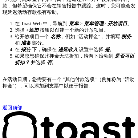
款，但希望确保它不会在销售报告中跟踪。这时，您可能会发
现延迟活动存款很有帮助。
在 Toast Web 中，导航到
菜单
>
菜单管理
>
开放项目
。
选择
+添加
按钮以创建一个新的开放项目。
给开放项目一个
名称
，例如 "活动押金"，并填写
税务
和
准备
部分。
在
报告
下，确保在
递延收入
设置中选择
是
。
如果您想确保此押金无法折扣，请向下滚动到
是否可以
折扣？
并选择
否
。
在活动日期，您需要有一个 "其他付款选项"（例如称为 "活动
押金"），可以添加到支票中以便于报告。
返回顶部