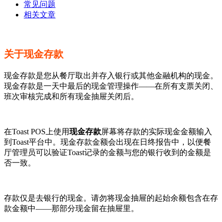
常见问题
相关文章
关于现金存款
现金存款是您从餐厅取出并存入银行或其他金融机构的现金。
现金存款是一天中最后的现金管理操作——在所有支票关闭、
班次审核完成和所有现金抽屉关闭后。
在Toast POS上使用
现金存款
屏幕将存款的实际现金金额输入
到Toast平台中。现金存款金额会出现在日终报告中，以便餐
厅管理员可以验证Toast记录的金额与您的银行收到的金额是
否一致。
存款仅是去银行的现金。请勿将现金抽屉的起始余额包含在存
款金额中——那部分现金留在抽屉里。