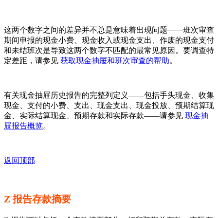
这两个数字之间的差异并不总是意味着出现问题——班次审查
期间申报的现金小费、现金收入或现金支出、作废的现金支付
和未结班次是导致这两个数字不匹配的最常见原因。要调查特
定差距，请参见
获取现金抽屉和班次审查的帮助
。
有关现金抽屉历史报告的完整列定义——包括手头现金、收集
现金、支付的小费、支出、现金支出、现金投放、预期结算现
金、实际结算现金、预期存款和实际存款——请参见
现金抽
屉报告概览
。
返回顶部
Z 报告存款摘要