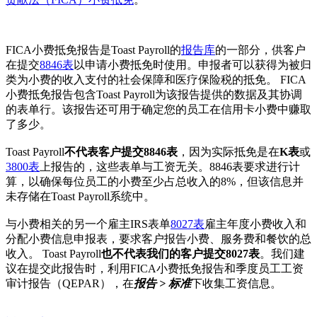
FICA小费抵免报告是Toast Payroll的
报告库
的一部分，供客户
在提交
8846表
以申请小费抵免时使用。申报者可以获得为被归
类为小费的收入支付的社会保障和医疗保险税的抵免。 FICA
小费抵免报告包含Toast Payroll为该报告提供的数据及其协调
的表单行。该报告还可用于确定您的员工在信用卡小费中赚取
了多少。
Toast Payroll
不代表客户提交8846表
，因为实际抵免是在
K表
或
3800表
上报告的，这些表单与工资无关。8846表要求进行计
算，以确保每位员工的小费至少占总收入的8%，但该信息并
未存储在Toast Payroll系统中。
与小费相关的另一个雇主IRS表单
8027表
雇主年度小费收入和
分配小费信息申报表，要求客户报告小费、服务费和餐饮的总
收入。 Toast Payroll
也不代表我们的客户提交8027表
。我们建
议在提交此报告时，利用FICA小费抵免报告和季度员工工资
审计报告（QEPAR），在
报告 > 标准
下收集工资信息。