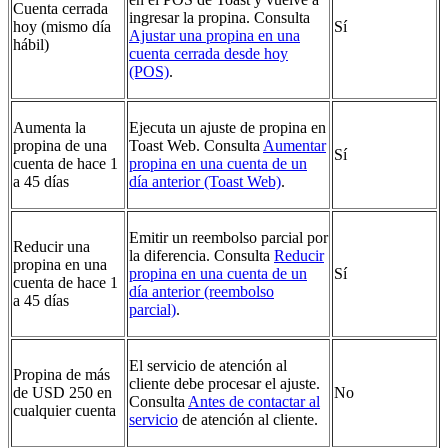
Cuenta cerrada
ingresar la propina. Consulta
hoy (mismo día
Sí
Ajustar una propina en una
hábil)
cuenta cerrada desde hoy
(POS)
.
Aumenta la
Ejecuta un ajuste de propina en
propina de una
Toast Web. Consulta
Aumentar
Sí
cuenta de hace 1
propina en una cuenta de un
a 45 días
día anterior (Toast Web)
.
Emitir un reembolso parcial por
Reducir una
la diferencia. Consulta
Reducir
propina en una
propina en una cuenta de un
Sí
cuenta de hace 1
día anterior (reembolso
a 45 días
parcial)
.
El servicio de atención al
Propina de más
cliente debe procesar el ajuste.
de USD 250 en
No
Consulta
Antes de contactar al
cualquier cuenta
servicio
de atención al cliente.