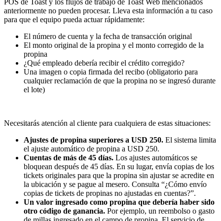
POS de Toast y los flujos de trabajo de Toast Web mencionados
anteriormente no pueden procesar. Lleva esta información a tu caso
para que el equipo pueda actuar rápidamente:
El número de cuenta y la fecha de transacción original
El monto original de la propina y el monto corregido de la
propina
¿Qué empleado debería recibir el crédito corregido?
Una imagen o copia firmada del recibo (obligatorio para
cualquier reclamación de que la propina no se ingresó durante
el lote)
Necesitarás atención al cliente para cualquiera de estas situaciones:
Ajustes de propina superiores a USD 250.
El sistema limita
el ajuste automático de propina a USD 250.
Cuentas de más de 45 días.
Los ajustes automáticos se
bloquean después de 45 días. En su lugar, envía copias de los
tickets originales para que la propina sin ajustar se acredite en
la ubicación y se pague al mesero. Consulta “¿Cómo envío
copias de tickets de propinas no ajustadas en cuentas?”.
Un valor ingresado como propina que debería haber sido
otro código de ganancia.
Por ejemplo, un reembolso o gasto
de millas ingresado en el campo de propina. El servicio de