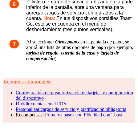
El
botón de
 cargo de servicio, ubicado en la parte 
inferior de la pantalla, abre una ventana para 
agregar cargos de servicio configurados a la 
cuenta
. 
Nota: 
En tus dispositivos portátiles Toast 
Go, esto se encuentra en el menú de 
desbordamiento (tres puntos verticales). 
Al seleccionar
Otros pagos
en la pantalla de pago, se
abrirá una lista de otras opciones de pago (por ejemplo,
tarjeta de regalo, cuenta de la casa
y
tarjeta de
compensación
)
.
Recursos adicionales:
Configuración de preautorización de tarjetas y configuración
del dispositivo
Dividir cuentas en el POS
Personalizar cargos de servicio y gratificación obligatoria
Recompensas:
Primeros pasos con Fidelidad con Toast