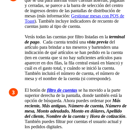
que se usa para alternar entre cuentas abiertas, pagadas
y cerradas, se parece a la barra de selección del centro
de ingresos dentro de las pantallas de distribución de
mesas (más información:
Gestionar mesas con POS de
Toast
). También incluye indicadores de recuento de
cuentas junto al tipo de cuenta.
Verás todas las cuentas por filtro listadas en la
terminal
de pago
. Cada cuenta tendrá una
vista previa
del
artículo para brindar a tus meseros y bartenders una
indicación de qué artículos se han pedido en la cuenta
(ten en cuenta que si no hay suficientes artículos para
aparecer en dos filas, la fila central estará en blanco) y
cuál es el gasto total, y cuándo se inició la cuenta.
También incluirá el número de cuenta, el número de
mesa y el nombre de la cuenta (si corresponde).
El botón de
filtro de cuentas
se ha movido a la parte
superior derecha de la pantalla
, donde también está la
opción de búsqueda. Ahora puedes ordenar por
Más
reciente, Más antiguo, Número de cuenta, Número de
mesa, Monto adeudado, Monto en dólares, Apellido
del cliente, Nombre de la cuenta
y
Hora de cotización
.
También
puedes filtrar por cuentas el usuario actual y
los pedidos digitales.