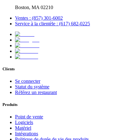
Boston, MA 02210
Ventes : (857) 301-6002
Service à la clientèle : (617) 682-0225
Clients
Se connecter
Statut du système
Référez un restaurant
Produits
Point de vente
Logiciels
Matériel
Intégrations
Politique de durée de vie des produits