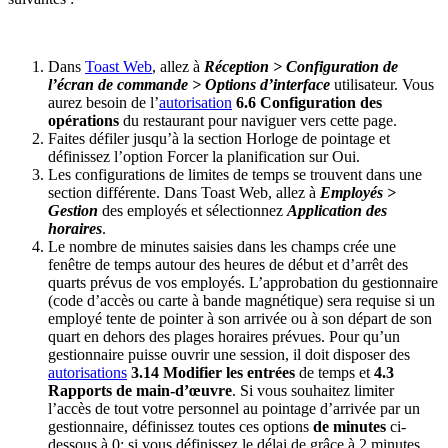
Dans
Toast Web
, allez à
Réception > Configuration de
l’écran de commande > Options d’interface
utilisateur. Vous
aurez besoin de l’
autorisation
6.6 Configuration des
opérations
du restaurant pour naviguer vers cette page.
Faites défiler jusqu’à la section Horloge de pointage et
définissez l’option Forcer la planification sur Oui.
Les configurations de limites de temps se trouvent dans une
section différente. Dans Toast Web, allez à
Employés >
Gestion
des employés et sélectionnez
Application des
horaires
.
Le nombre de minutes saisies dans les champs crée une
fenêtre de temps autour des heures de début et d’arrêt des
quarts prévus de vos employés. L’approbation du gestionnaire
(code d’accès ou carte à bande magnétique) sera requise si un
employé tente de pointer à son arrivée ou à son départ de son
quart en dehors des plages horaires prévues. Pour qu’un
gestionnaire puisse ouvrir une session, il doit disposer des
autorisations
3.14 Modifier les entrées
de temps et
4.3
Rapports de main-d’œuvre
. Si vous souhaitez limiter
l’accès de tout votre personnel au pointage d’arrivée par un
gestionnaire, définissez toutes ces options
de minutes
ci-
dessous à 0; si vous définissez le délai de grâce à 2 minutes