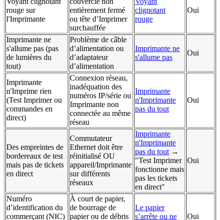
Voyant clignotant
couvercle non
Voyant
rouge sur
entièrement fermé
clignotant
Oui
l'Imprimante
ou tête d’Imprimer
rouge
surchauffée
Imprimante ne
Problème de câble
s'allume pas (pas
d’alimentation ou
Imprimante ne
Oui
de lumières du
d’adaptateur
s'allume pas
tout)
d’alimentation
Connexion réseau,
Imprimante
inadéquation des
n'Imprime rien
Imprimante
numéros IP/série ou
(Test Imprimer ou
n'Imprimante
Oui
Imprimante non
commandes en
pas du tout
connectée au même
direct)
réseau
Imprimante
Commutateur
n'Imprimante
Des empreintes de
Ethernet doit être
pas du tout
→
bordereaux de test
réinitialisé OU
"Test Imprimer
Oui
mais pas de tickets
appareil/Imprimante
fonctionne mais
en direct
sur différents
pas les tickets
réseaux
en direct"
Numéro
À court de papier,
d’identification du
de bourrage de
Le papier
commerçant (NIC)
papier ou de débris
s’arrête ou ne
Oui