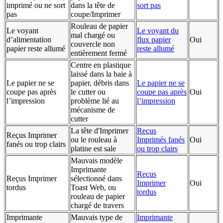
imprimé ou ne sort
dans la tête de
sort pas
pas
coupe/Imprimer
Rouleau de papier
Le voyant
Le voyant du
mal chargé ou
d’alimentation
flux papier
Oui
couvercle non
papier reste allumé
reste allumé
entièrement fermé
Centre en plastique
laissé dans la baie à
Le papier ne se
papier, débris dans
Le papier ne se
coupe pas après
le cutter ou
coupe pas après
Oui
l’impression
problème lié au
l’impression
mécanisme de
cutter
La tête d'Imprimer
Reçus
Reçus Imprimer
ou le rouleau à
Imprimés fanés
Oui
fanés ou trop clairs
platine est sale
ou trop clairs
Mauvais modèle
Imprimante
Reçus
Reçus Imprimer
sélectionné dans
Imprimer
Oui
tordus
Toast Web, ou
tordus
rouleau de papier
chargé de travers
Imprimante
Mauvais type de
Imprimante