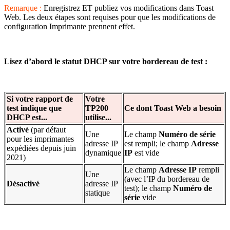
Remarque :
Enregistrez ET publiez vos modifications dans Toast
Web. Les deux étapes sont requises pour que les modifications de
configuration Imprimante prennent effet.
Lisez d’abord le statut DHCP sur votre bordereau de test :
Si votre rapport de
Votre
test indique que
TP200
Ce dont Toast Web a besoin
DHCP est...
utilise...
Activé
(par défaut
Une
Le champ
Numéro de série
pour les imprimantes
adresse IP
est rempli; le champ
Adresse
expédiées depuis juin
dynamique
IP
est vide
2021)
Le champ
Adresse IP
rempli
Une
(avec l’IP du bordereau de
Désactivé
adresse IP
test); le champ
Numéro de
statique
série
vide