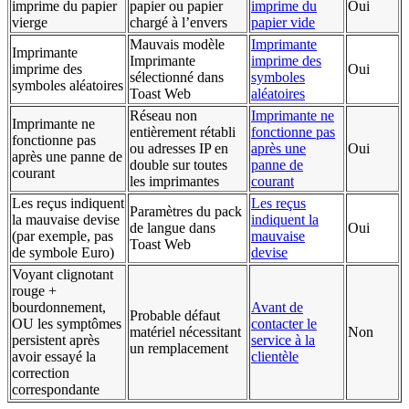
imprime du papier
papier ou papier
imprime du
Oui
vierge
chargé à l’envers
papier vide
Mauvais modèle
Imprimante
Imprimante
Imprimante
imprime des
imprime des
Oui
sélectionné dans
symboles
symboles aléatoires
Toast Web
aléatoires
Réseau non
Imprimante ne
Imprimante ne
entièrement rétabli
fonctionne pas
fonctionne pas
ou adresses IP en
après une
Oui
après une panne de
double sur toutes
panne de
courant
les imprimantes
courant
Les reçus indiquent
Les reçus
Paramètres du pack
la mauvaise devise
indiquent la
de langue dans
Oui
(par exemple, pas
mauvaise
Toast Web
de symbole Euro)
devise
Voyant clignotant
rouge +
bourdonnement,
Avant de
Probable défaut
OU les symptômes
contacter le
matériel nécessitant
Non
persistent après
service à la
un remplacement
avoir essayé la
clientèle
correction
correspondante