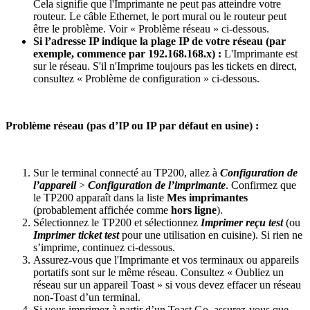
Cela signifie que l'Imprimante ne peut pas atteindre votre
routeur. Le câble Ethernet, le port mural ou le routeur peut
être le problème. Voir « Problème réseau » ci-dessous.
Si l’adresse IP indique la plage IP de votre réseau (par
exemple, commence par 192.168.168.x) :
L'Imprimante est
sur le réseau. S'il n'Imprime toujours pas les tickets en direct,
consultez « Problème de configuration » ci-dessous.
Problème réseau (pas d’IP ou IP par défaut en usine) :
Sur le terminal connecté au TP200, allez à
Configuration de
l’appareil
>
Configuration de l’imprimante
. Confirmez que
le TP200 apparaît dans la liste
Mes imprimantes
(probablement affichée comme
hors ligne
).
Sélectionnez le TP200 et sélectionnez
Imprimer reçu test
(ou
Imprimer ticket test
pour une utilisation en cuisine). Si rien ne
s’imprime, continuez ci-dessous.
Assurez-vous que l'Imprimante et vos terminaux ou appareils
portatifs sont sur le même réseau. Consultez « Oubliez un
réseau sur un appareil Toast » si vous devez effacer un réseau
non-Toast d’un terminal.
Si vous imprimez à partir d’un Toast Go, assurez-vous que