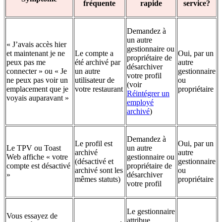
fréquente
rapide
service?
Demandez à
un autre
« J’avais accès hier
gestionnaire ou
et maintenant je ne
Le compte a
Oui, par un
propriétaire de
peux pas me
été archivé par
autre
désarchiver
connecter » ou « Je
un autre
gestionnaire
votre profil
ne peux pas voir un
utilisateur de
ou
(voir
emplacement que je
votre restaurant
propriétaire
Réintégrer un
voyais auparavant »
employé
archivé
)
Demandez à
Le profil est
Oui, par un
Le TPV ou Toast
un autre
archivé
autre
Web affiche « votre
gestionnaire ou
(désactivé et
gestionnaire
compte est désactivé
propriétaire de
archivé sont les
ou
»
désarchiver
mêmes statuts)
propriétaire
votre profil
Le gestionnaire
Vous essayez de
attribue