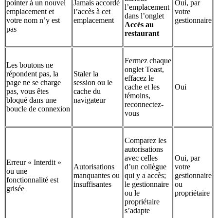
pointer à un nouvel
Jamais accordé
Oui, par
l’emplacement
emplacement et
l’accès à cet
votre
dans l’onglet
votre nom n’y est
emplacement
gestionnaire
Accès au
pas
restaurant
Fermez chaque
Les boutons ne
onglet Toast,
répondent pas, la
Staler la
effacez le
page ne se charge
session ou le
cache et les
Oui
pas, vous êtes
cache du
témoins,
bloqué dans une
navigateur
reconnectez-
boucle de connexion
vous
Comparez les
autorisations
avec celles
Oui, par
Erreur « Interdit »
Autorisations
d’un collègue
votre
ou une
manquantes ou
qui y a accès;
gestionnaire
fonctionnalité est
insuffisantes
le gestionnaire
ou
grisée
ou le
propriétaire
propriétaire
s’adapte