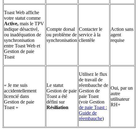
Toast Web affiche
votre statut comme
Active,
mais le TPV
indique désactivé,
Compte dorsal
Contacter le
Action sans
ou inadéquation de
ou problème de
service à la
agent
synchronisation
synchronisation
clientèle
requise
entre Toast Web et
Gestion de paie
Toast
Utilisez le flux
de travail de
« Je me suis
Le statut
réembauche de
Oui, par un
accidentellement
Gestion de paie
Gestion de
autre
licencié dans
Toast a été
paie Toast
utilisateur
Gestion de paie
défini sur
(voir Gestion
RH+
Toast »
Résiliation
de paie Toast :
Guide de
réembauche
)