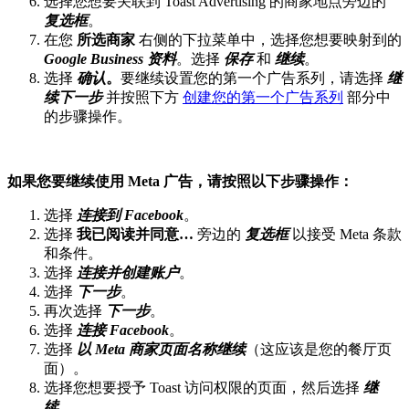
选择您想要关联到 Toast Advertising 的商家地点旁边的
复选框
。
在您
所选商家
右侧的下拉菜单中，选择您想要映射到的
Google Business 资料
。选择
保存
和
继续
。
选择
确认
。
要继续设置您的第一个广告系列，请选择
继
续下一步
并按照下方
创建您的第一个广告系列
部分中
的步骤操作。
如果您要继续使用 Meta 广告，请按照以下步骤操作：
选择
连接到 Facebook
。
选择
我已阅读并同意…
旁边的
复选框
以接受 Meta 条款
和条件。
选择
连接并创建账户
。
选择
下一步
。
再次选择
下一步
。
选择
连接 Facebook
。
选择
以 Meta 商家页面名称继续
（这应该是您的餐厅页
面）。
选择您想要授予 Toast 访问权限的页面，然后选择
继
续
。