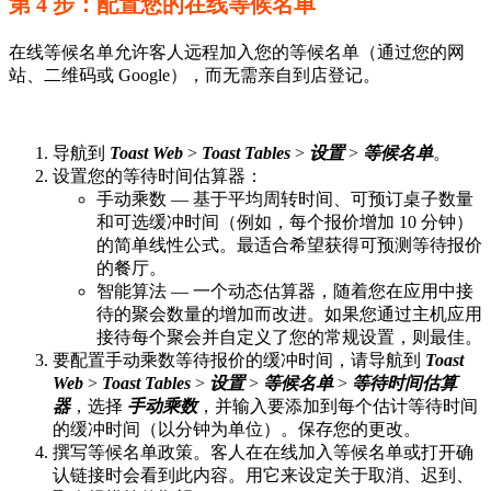
第 4 步：配置您的在线等候名单
在线等候名单允许客人远程加入您的等候名单（通过您的网
站、二维码或 Google），而无需亲自到店登记。
导航到
Toast Web
>
Toast Tables
>
设置
>
等候名单
。
设置您的等待时间估算器：
手动乘数 — 基于平均周转时间、可预订桌子数量
和可选缓冲时间（例如，每个报价增加 10 分钟）
的简单线性公式。最适合希望获得可预测等待报价
的餐厅。
智能算法 — 一个动态估算器，随着您在应用中接
待的聚会数量的增加而改进。如果您通过主机应用
接待每个聚会并自定义了您的常规设置，则最佳。
要配置手动乘数等待报价的缓冲时间，请导航到
Toast
Web
>
Toast Tables
>
设置
>
等候名单
>
等待时间估算
器
，选择
手动乘数
，并输入要添加到每个估计等待时间
的缓冲时间（以分钟为单位）。保存您的更改。
撰写等候名单政策。客人在在线加入等候名单或打开确
认链接时会看到此内容。用它来设定关于取消、迟到、