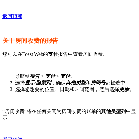
返回顶部
关于房间收费的报告
您可以在Toast Web的
支付
报告中查看房间收费。
导航到
报告
>
支付
>
支付
。
选择
显示/隐藏列
，确保
其他类型
和
房间号
都被选中。
选择您想要的位置、日期和时间范围，然后选择
更新
。
“房间收费”将在任何关闭为房间收费的账单的
其他类型
列中显
示。