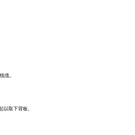
新线缆。
提起以取下背板。