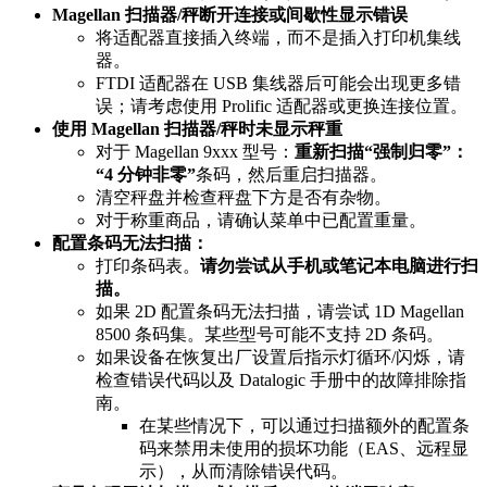
Magellan 扫描器/秤断开连接或间歇性显示错误
将适配器直接插入终端，而不是插入打印机集线
器。
FTDI 适配器在 USB 集线器后可能会出现更多错
误；请考虑使用 Prolific 适配器或更换连接位置。
使用 Magellan 扫描器/秤时未显示秤重
对于 Magellan 9xxx 型号：
重新扫描“强制归零”：
“4 分钟非零”
条码，然后重启扫描器。
清空秤盘并检查秤盘下方是否有杂物。
对于称重商品，请确认菜单中已配置重量。
配置条码无法扫描：
打印条码表。
请勿尝试从手机或笔记本电脑进行扫
描。
如果 2D 配置条码无法扫描，请尝试 1D Magellan
8500 条码集。某些型号可能不支持 2D 条码。
如果设备在恢复出厂设置后指示灯循环/闪烁，请
检查错误代码以及 Datalogic 手册中的故障排除指
南。
在某些情况下，可以通过扫描额外的配置条
码来禁用未使用的损坏功能（EAS、远程显
示），从而清除错误代码。