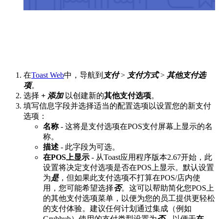
在
Toast Web
中，导航到
支付
>
支付方式
>
其他支付选
项
。
选择
+ 添加
以创建新的
其他支付选项
。
填写信息字段并选择适当的配置选项以设置您的新支付
选项：
名称
- 这将是支付选项在POS支付屏幕上显示的名
称。
描述
- 此字段为可选。
在POS上显示
- 从Toast应用程序版本2.67开始，此
设置将决定支付选项是否在POS上显示。默认设置
为
是
，但如果此支付选项不打算在POS/店内使
用，您可能希望选择
否
。这可以帮助简化您POS上
的其他支付选项菜单，以便为您的员工提供更轻松
的支付体验。建议任何计划通过集成（例如
Grubhub）使用的支付类型设置为
否
，以便于
在