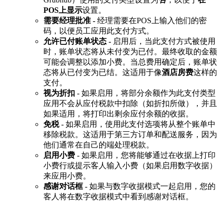
POS上显示
设置。
需要经理批准 -
经理需要在POS上输入他们的密
码，以便员工应用此支付方式。
允许已付账单状态 -
启用后，当此支付方式被使用
时，账单状态将从未付变为已付。最终收取的金额
可能会调整以添加小费。当总费用确定后，账单状
态将从已付变为已结。这适用于像
酒店房费
这样的
支付。
视为折扣
- 如果启用，将部分余额作为此支付类型
应用不会从应付税款中扣除（如折扣所做），并且
如果适用，将打印出剩余应付余额的收据。
免税
- 如果启用，使用此支付选项将从整个账单中
移除税款。这适用于第三方订单和配送服务，因为
他们通常在自己的端处理税款。
启用小费
- 如果启用，您将能够通过在收据上打印
小费行或提示客人输入小费（如果启用数字收据）
来应用小费。
感谢对话框
- 如果与数字收据模式一起启用，您的
客人将在数字收据模式中看到感谢对话框。