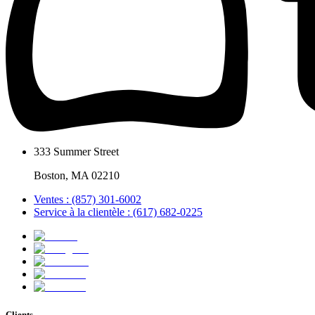
333 Summer Street
Boston, MA 02210
Ventes : (857) 301-6002
Service à la clientèle : (617) 682-0225
Clients