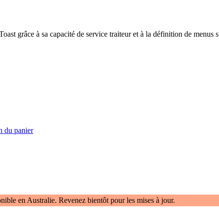
ast grâce à sa capacité de service traiteur et à la définition de menus 
n du panier
nible en Australie. Revenez bientôt pour les mises à jour.