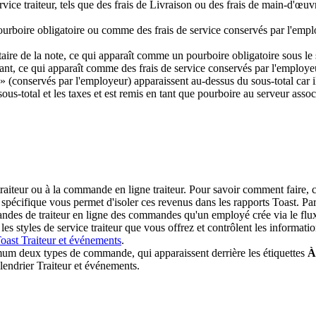
ervice traiteur, tels que des frais de Livraison ou des frais de main-d'œ
rboire obligatoire ou comme des frais de service conservés par l'employ
étaire de la note, ce qui apparaît comme un pourboire obligatoire sous le 
urant, ce qui apparaît comme des frais de service conservés par l'employe
» (conservés par l'employeur) apparaissent au-dessus du sous-total car i
sous-total et les taxes et est remis en tant que pourboire au serveur associ
raiteur ou à la commande en ligne traiteur. Pour savoir comment faire,
s spécifique vous permet d'isoler ces revenus dans les rapports Toast. Pa
ndes de traiteur en ligne des commandes qu'un employé crée via le flux 
es styles de service traiteur que vous offrez et contrôlent les informat
oast Traiteur et événements
.
um deux types de commande, qui apparaissent derrière les étiquettes
À
lendrier Traiteur et événements.