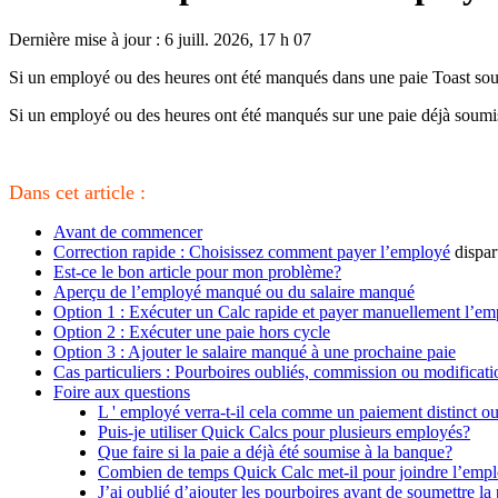
Dernière mise à jour : 6 juill. 2026, 17 h 07
Si un employé ou des heures ont été manqués dans une paie Toast soumi
Si un employé ou des heures ont été manqués sur une paie déjà soumise
Dans cet article :
Avant de commencer
Correction rapide : Choisissez comment payer l’employé
dispar
Est-ce le bon article pour mon problème?
Aperçu de l’employé manqué ou du salaire manqué
Option 1 : Exécuter un Calc rapide et payer manuellement l’e
Option 2 : Exécuter une paie hors cycle
Option 3 : Ajouter le salaire manqué à une prochaine paie
Cas particuliers : Pourboires oubliés, commission ou modificati
Foire aux questions
L ' employé verra-t-il cela comme un paiement distinct o
Puis-je utiliser Quick Calcs pour plusieurs employés?
Que faire si la paie a déjà été soumise à la banque?
Combien de temps Quick Calc met-il pour joindre l’emp
J’ai oublié d’ajouter les pourboires avant de soumettre la 