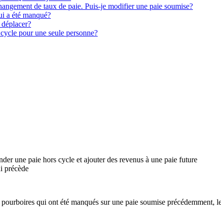
hangement de taux de paie. Puis-je modifier une paie soumise?
ui a été manqué?
 déplacer?
 cycle pour une seule personne?
r une paie hors cycle et ajouter des revenus à une paie future
i précède
 pourboires qui ont été manqués sur une paie soumise précédemment, les