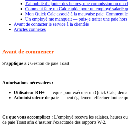
J’ai oublié d’ajouter des heures, une commission ou un c
Comment faire un Calc rapide pour un employé salarié q
Mon Quick Calc associé à la mauvaise paie. Comment le
Un employé me manquait — puis-je traiter une paie hors
Avant de contacter le service à la clientèle
Articles connexes
Avant de commencer
S’applique à :
Gestion de paie Toast
Autorisations nécessaires :
Utilisateur RH+
— requis pour exécuter un Quick Calc, demande
Administrateur de paie
— peut également effectuer tout ce qu
Ce que vous accomplirez :
L’employé recevra les salaires, heures ou
de paie Toast afin d’assurer l’exactitude des rapports W-2.