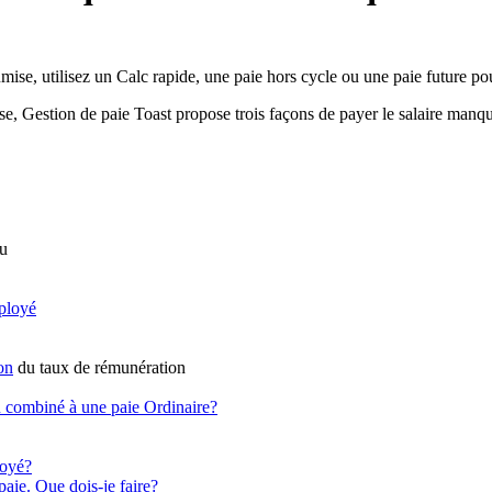
se, utilisez un Calc rapide, une paie hors cycle ou une paie future po
, Gestion de paie Toast propose trois façons de payer le salaire manqué
u
mployé
on
du taux de rémunération
u combiné à une paie Ordinaire?
loyé?
paie. Que dois-je faire?