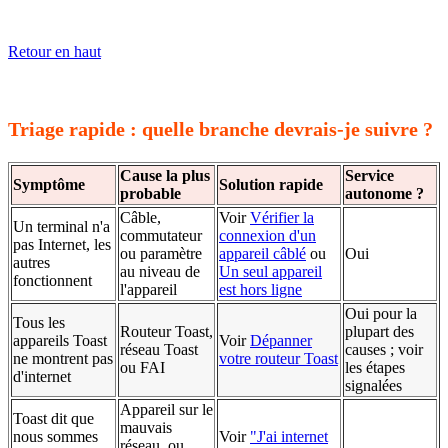
Retour en haut
Triage rapide : quelle branche devrais-je suivre ?
Cause la plus
Service
Symptôme
Solution rapide
probable
autonome ?
Câble,
Voir
Vérifier la
Un terminal n'a
commutateur
connexion d'un
pas Internet, les
ou paramètre
appareil câblé
ou
Oui
autres
au niveau de
Un seul appareil
fonctionnent
l'appareil
est hors ligne
Oui pour la
Tous les
Routeur Toast,
plupart des
appareils Toast
Voir
Dépanner
réseau Toast
causes ; voir
ne montrent pas
votre routeur Toast
ou FAI
les étapes
d'internet
signalées
Appareil sur le
Toast dit que
mauvais
nous sommes
Voir
"J'ai internet
réseau, ou