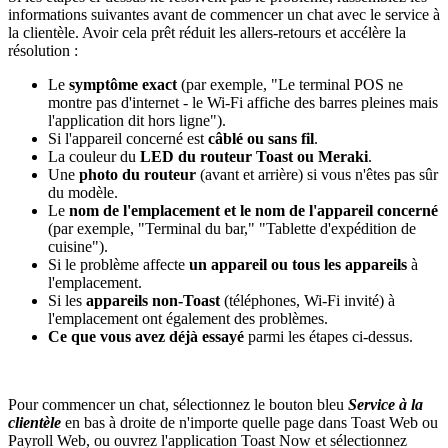
informations suivantes avant de commencer un chat avec le service à
la clientèle. Avoir cela prêt réduit les allers-retours et accélère la
résolution :
Le
symptôme exact
(par exemple, "Le terminal POS ne
montre pas d'internet - le Wi-Fi affiche des barres pleines mais
l'application dit hors ligne").
Si l'appareil concerné est
câblé ou sans fil
.
La couleur du
LED du routeur Toast ou Meraki
.
Une
photo du routeur
(avant et arrière) si vous n'êtes pas sûr
du modèle.
Le
nom de l'emplacement et le nom de l'appareil concerné
(par exemple, "Terminal du bar," "Tablette d'expédition de
cuisine").
Si le problème affecte
un appareil ou tous les appareils
à
l'emplacement.
Si les
appareils non-Toast
(téléphones, Wi-Fi invité) à
l'emplacement ont également des problèmes.
Ce que vous avez déjà essayé
parmi les étapes ci-dessus.
Pour commencer un chat, sélectionnez le bouton bleu
Service à la
clientèle
en bas à droite de n'importe quelle page dans Toast Web ou
Payroll Web, ou ouvrez l'application Toast Now et sélectionnez