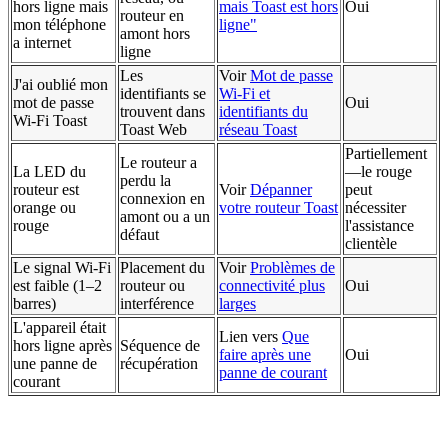
hors ligne mais
mais Toast est hors
Oui
routeur en
mon téléphone
ligne"
amont hors
a internet
ligne
Les
Voir
Mot de passe
J'ai oublié mon
identifiants se
Wi-Fi et
mot de passe
Oui
trouvent dans
identifiants du
Wi-Fi Toast
Toast Web
réseau Toast
Partiellement
Le routeur a
La LED du
—le rouge
perdu la
routeur est
Voir
Dépanner
peut
connexion en
orange ou
votre routeur Toast
nécessiter
amont ou a un
rouge
l'assistance
défaut
clientèle
Le signal Wi-Fi
Placement du
Voir
Problèmes de
est faible (1–2
routeur ou
connectivité plus
Oui
barres)
interférence
larges
L'appareil était
Lien vers
Que
hors ligne après
Séquence de
faire après une
Oui
une panne de
récupération
panne de courant
courant