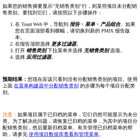
如果您的销售摘要显示"无销售类别"行，则某些项目未分配销
售类别。要找到它们，请按照以下步骤操作：
在 Toast Web 中，导航到
报告
>
菜单
>
产品组合
。如果
您在页面顶部看到横幅，请切换到新的 PMIX 报告版
本。
在报告顶部选择
更多过滤器
。
打开
销售类别
下拉菜单并选择
无销售类别
选项。
选择
应用过滤器
。
预期结果：
您现在应该只看到没有分配销售类别的项目。使用
上面
在菜单构建器中分配销售类别
的步骤为每个项目分配类
别。
注意：
如果项目属于已归档的菜单，它们仍然可能显示为未分
类。为了解决此问题，请恢复已归档的菜单，为其中的项目分
配销售类别，然后重新归档菜单。有关管理已归档菜单的帮
助，请参见
使用项目数据库查看和管理菜单
。