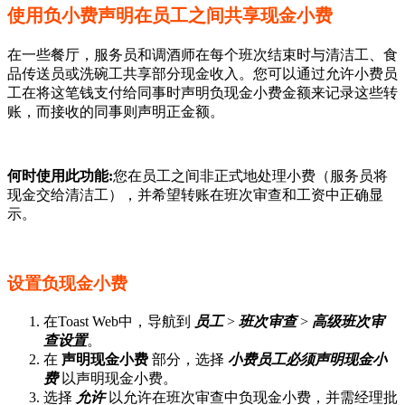
使用负小费声明在员工之间共享现金小费
在一些餐厅，服务员和调酒师在每个班次结束时与清洁工、食
品传送员或洗碗工共享部分现金收入。您可以通过允许小费员
工在将这笔钱支付给同事时声明负现金小费金额来记录这些转
账，而接收的同事则声明正金额。
何时使用此功能:
您在员工之间非正式地处理小费（服务员将
现金交给清洁工），并希望转账在班次审查和工资中正确显
示。
设置负现金小费
在Toast Web中，导航到
员工
>
班次审查
>
高级班次审
查设置
。
在
声明现金小费
部分，选择
小费员工必须声明现金小
费
以声明现金小费。
选择
允许
以允许在班次审查中负现金小费，并需经理批