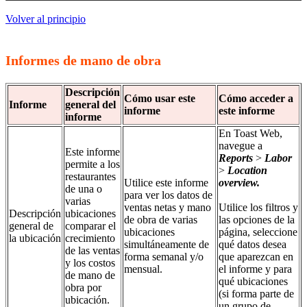
Volver al principio
Informes de mano de obra
Descripción
Cómo usar este
Cómo acceder a
Informe
general del
informe
este informe
informe
En Toast Web,
navegue a
Este informe
Reports
>
Labor
permite a los
>
Location
restaurantes
Utilice este informe
overview
.
de una o
para ver los datos de
varias
ventas netas y mano
Utilice los filtros y
Descripción
ubicaciones
de obra de varias
las opciones de la
general de
comparar el
ubicaciones
página, seleccione
la ubicación
crecimiento
simultáneamente de
qué datos desea
de las ventas
forma semanal y/o
que aparezcan en
y los costos
mensual.
el informe y para
de mano de
qué ubicaciones
obra por
(si forma parte de
ubicación.
un grupo de