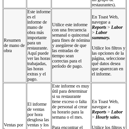
restaurantes).
Este informe
es el
En Toast Web,
informe de
navegue a
Utilice este informe
mano de
Reports
>
Labor
con una frecuencia
obra más
>
Labor
semanal o quincenal
importante
summary
.
Resumen
para fines de nómina
para un
de mano de
y asegúrese de que
restaurante.
Utilice los filtros y
obra
las entradas de
Aquí puede
las opciones de la
tiempo sean
ver las horas
página, seleccione
correctas para el
trabajadas,
qué datos desea
período de pago.
las horas
que aparezcan en
extras y el
el informe.
pago.
Este informe es muy
útil para determinar
si su restaurante
tiene exceso o falta
En Toast Web,
El informe
de personal al crear
navegue a
de ventas
su horario para la
Reports
>
Labor
por hora
semana o el mes.
>
Hourly sales.
desglosa las
Ventas por
ventas y los
Para encontrar el
Utilice los filtros y