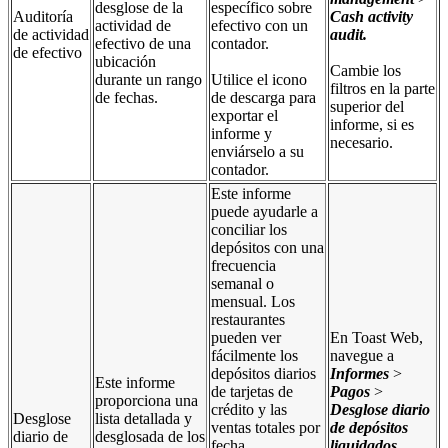
desglose de la
específico sobre
Auditoría
Cash activity
actividad de
efectivo con un
de actividad
audit
.
efectivo de una
contador.
de efectivo
ubicación
Cambie los
durante un rango
Utilice el icono
filtros en la parte
de fechas.
de descarga para
superior del
exportar el
informe, si es
informe y
necesario.
enviárselo a su
contador.
Este informe
puede ayudarle a
conciliar los
depósitos con una
frecuencia
semanal o
mensual. Los
restaurantes
pueden ver
En Toast Web,
fácilmente los
navegue a
depósitos diarios
Informes
>
Este informe
de tarjetas de
Pagos
>
proporciona una
crédito y las
Desglose diario
Desglose
lista detallada y
ventas totales por
de depósitos
diario de
desglosada de los
fecha,
liquidados
.