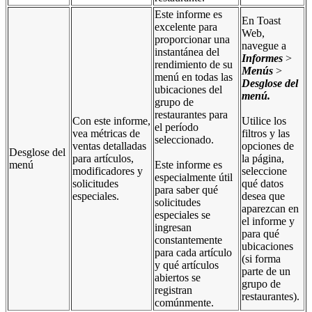
Este informe es
En Toast
excelente para
Web,
proporcionar una
navegue a
instantánea del
Informes
>
rendimiento de su
Menús
>
menú en todas las
Desglose del
ubicaciones del
menú
.
grupo de
restaurantes para
Con este informe,
Utilice los
el período
vea métricas de
filtros y las
seleccionado.
ventas detalladas
opciones de
Desglose del
para artículos,
la página,
menú
Este informe es
modificadores y
seleccione
especialmente útil
solicitudes
qué datos
para saber qué
especiales.
desea que
solicitudes
aparezcan en
especiales se
el informe y
ingresan
para qué
constantemente
ubicaciones
para cada artículo
(si forma
y qué artículos
parte de un
abiertos se
grupo de
registran
restaurantes).
comúnmente.