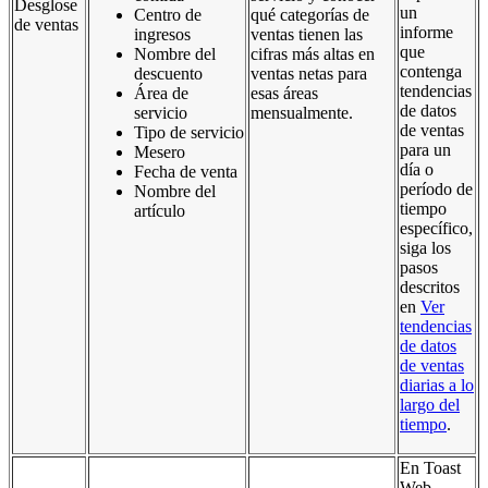
Desglose
un
Centro de
qué categorías de
de ventas
informe
ingresos
ventas tienen las
que
Nombre del
cifras más altas en
contenga
descuento
ventas netas para
tendencias
Área de
esas áreas
de datos
servicio
mensualmente.
de ventas
Tipo de servicio
para un
Mesero
día o
Fecha de venta
período de
Nombre del
tiempo
artículo
específico,
siga los
pasos
descritos
en
Ver
tendencias
de datos
de ventas
diarias a lo
largo del
tiempo
.
En Toast
Web,