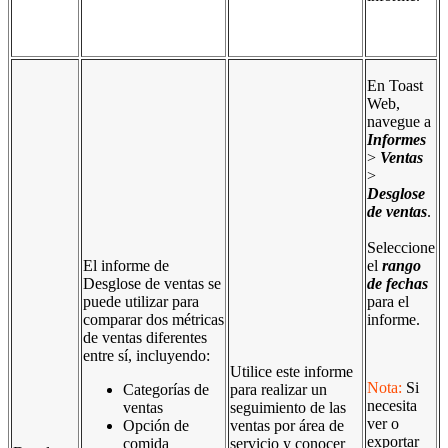
En Toast
Web,
navegue a
Informes
>
Ventas
>
Desglose
de ventas
.
Seleccione
El informe de
el
rango
Desglose de ventas se
de fechas
puede utilizar para
para el
comparar dos métricas
informe.
de ventas diferentes
entre sí, incluyendo:
Utilice este informe
Nota:
Si
Categorías de
para realizar un
necesita
ventas
seguimiento de las
ver o
Opción de
ventas por área de
exportar
comida
servicio y conocer