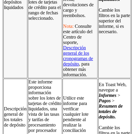
depósitos
lotes de tarjetas
devoluciones de
liquidados
de crédito para el
cargo y
Cambie los
rango de fechas
reembolsos.
filtros en la parte
seleccionado.
superior del
Nota:
Consulte
informe, si es
este artículo del
necesario.
Centro de
soporte,
Descripción
general de los
cronogramas de
depósito
, para
obtener más
información.
Este informe
En Toast Web,
proporciona
navegue a
información
Informes
>
sobre los lotes de
Utilice este
Pagos
>
tarjetas de crédito
informe para
Resumen de
Descripción
liquidados, una
verificar
totales de
general de
vista de las tasas
cualquier lote
depósito
.
los totales
y tarifas de
pendiente al
de depósito
procesamiento
realizar la
Cambie los
por procesador
conciliación
filtros en la parte