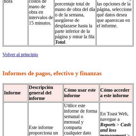
hora
costos de
porcentaje total de
las opciones de la
mano de
mano de obra del día
página, seleccione
obra en
o de la semana,
qué datos desea
intervalos de
asegúrese de
que aparezcan en
15 minutos.
desplazarse hasta la
el informe.
parte inferior de la
página y mirar la fila
Total
.
Volver al principio
Informes de pagos, efectivo y finanzas
Descripción
Cómo usar este
Cómo acceder
Informe
general del
informe
a este informe
informe
Utilice este
informe de forma
En Toast Web,
semanal o
navegue a
mensual y
Reports
>
Cash
Este informe
comparta
and loss
proporciona un
cualquier dato
management
>