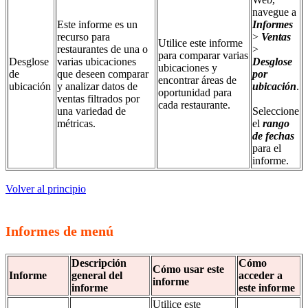
navegue a
Este informe es un
Informes
recurso para
>
Ventas
Utilice este informe
restaurantes de una o
>
para comparar varias
Desglose
varias ubicaciones
Desglose
ubicaciones y
de
que deseen comparar
por
encontrar áreas de
ubicación
y analizar datos de
ubicación
.
oportunidad para
ventas filtrados por
cada restaurante.
una variedad de
Seleccione
métricas.
el
rango
de fechas
para el
informe.
Volver al principio
Informes de menú
Descripción
Cómo
Cómo usar este
Informe
general del
acceder a
informe
informe
este informe
Utilice este