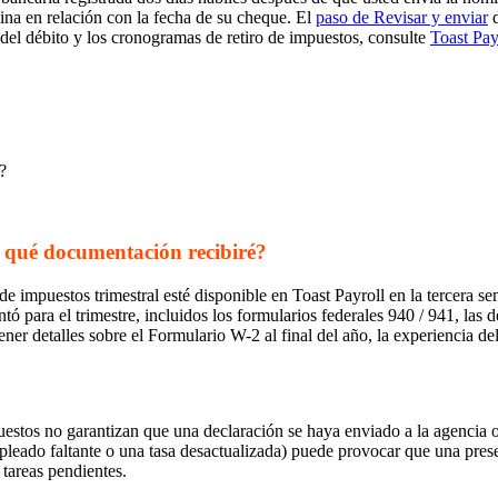
a en relación con la fecha de su cheque. El
paso de Revisar y enviar
d
el débito y los cronogramas de retiro de impuestos, consulte
Toast Pay
?
 qué documentación recibiré?
impuestos trimestral esté disponible en Toast Payroll en la tercera sema
tó para el trimestre, incluidos los formularios federales 940 / 941, las 
tener detalles sobre el Formulario W-2 al final del año, la experiencia
estos no garantizan que una declaración se haya enviado a la agencia o 
mpleado faltante o una tasa desactualizada) puede provocar que una pre
 tareas pendientes.