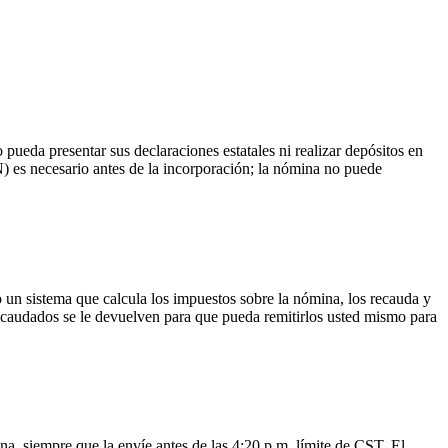
 pueda presentar sus declaraciones estatales ni realizar depósitos en
) es necesario antes de la incorporación; la nómina no puede
un sistema que calcula los impuestos sobre la nómina, los recauda y
 recaudados se le devuelven para que pueda remitirlos usted mismo para
na, siempre que la envíe antes de las 4:20 p.m. límite de CST. El