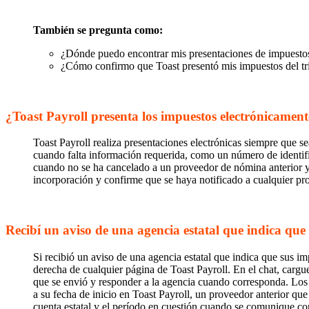
También se pregunta como:
¿Dónde puedo encontrar mis presentaciones de impuestos
¿Cómo confirmo que Toast presentó mis impuestos del tr
¿Toast Payroll presenta los impuestos electrónicamen
Toast Payroll realiza presentaciones electrónicas siempre que se
cuando falta información requerida, como un número de identifi
cuando no se ha cancelado a un proveedor de nómina anterior y 
incorporación y confirme que se haya notificado a cualquier pr
Recibí un aviso de una agencia estatal que indica qu
Si recibió un aviso de una agencia estatal que indica que sus i
derecha de cualquier página de Toast Payroll. En el chat, cargu
que se envió y responder a la agencia cuando corresponda. Los a
a su fecha de inicio en Toast Payroll, un proveedor anterior qu
cuenta estatal y el período en cuestión cuando se comunique co