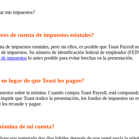
tar mis impuestos?
ros de cuenta de impuestos estatales?
 de impuestos estatales, pero sin ellos, es posible que Toast Payroll no
s de impuestos. Su número de identificación federal de empleador (FEIN
 de impuestos
lo antes posible para evitar brechas en la presentación.
en lugar de que Toast los pague?
puestos sobre la nómina. Cuando compra Toast Payroll, está comprando 
e impide que Toast realice la presentación, los fondos de impuestos no
l los recaude y pague.
 nómina de mi cuenta?
 bancaria registrada dos días hábiles después de que usted envía la nómi