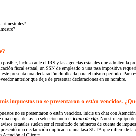
 trimestrales?
imestre?
te?
a posible, incluso ante el IRS y las agencias estatales que admiten la pr
cación fiscal estatal, un SSN de empleado o una tasa impositiva requer
este presenta una declaración duplicada para el mismo período. Para evi
oveedor anterior que deje de presentar declaraciones en su nombre.
e mis impuestos no se presentaron o están vencidos. ¿Q
mpuestos no se presentaron o están vencidos, inicie un chat con Atención
e una copia del aviso seleccionando el
icono de clip
. Nuestro equipo de 
visos estatales suelen ser el resultado de números de cuenta de impuesto
e presentó una declaración duplicada o una tasa SUTA que difiere de la 
n Atención al Cliente.