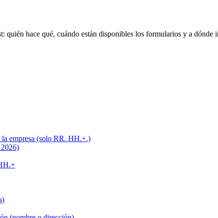
: quién hace qué, cuándo están disponibles los formularios y a dónde i
 la empresa (solo RR. HH.+.)
e 2026)
 HH.+
a)
ión (nombre o dirección)