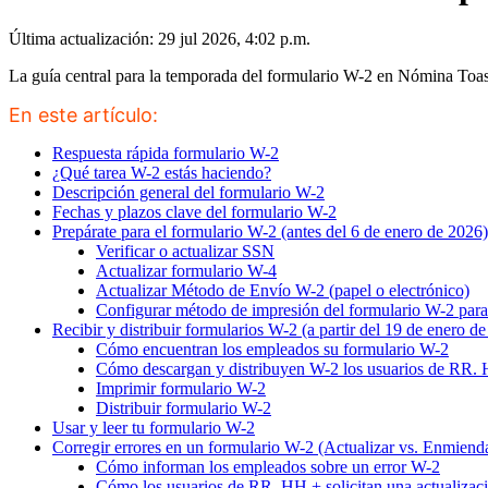
Última actualización: 29 jul 2026, 4:02 p.m.
La guía central para la temporada del formulario W-2 en Nómina Toast
En este artículo:
Respuesta rápida formulario W-2
¿Qué tarea W-2 estás haciendo?
Descripción general del formulario W-2
Fechas y plazos clave del formulario W-2
Prepárate para el formulario W-2 (antes del 6 de enero de 2026)
Verificar o actualizar SSN
Actualizar formulario W-4
Actualizar Método de Envío W-2 (papel o electrónico)
Configurar método de impresión del formulario W-2 para
Recibir y distribuir formularios W-2 (a partir del 19 de enero d
Cómo encuentran los empleados su formulario W-2
Cómo descargan y distribuyen W-2 los usuarios de RR.
Imprimir formulario W-2
Distribuir formulario W-2
Usar y leer tu formulario W-2
Corregir errores en un formulario W-2 (Actualizar vs. Enmiend
Cómo informan los empleados sobre un error W-2
Cómo los usuarios de RR. HH.+ solicitan una actualizac