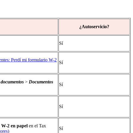
¿Autoservicio?
Sí
entes: Perdí mi formulario W-2
Sí
y documentos
>
Documentos
Sí
Sí
n
W-2 en papel
en el Tax
Sí
ores)