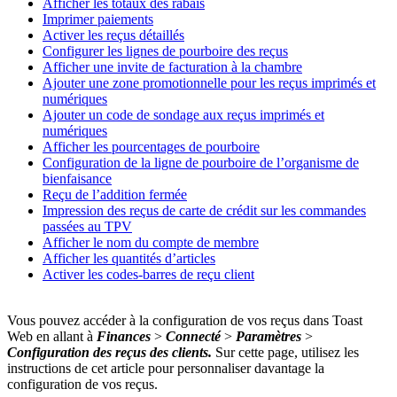
Afficher les totaux des rabais
Imprimer paiements
Activer les reçus détaillés
Configurer les lignes de pourboire des reçus
Afficher une invite de facturation à la chambre
Ajouter une zone promotionnelle pour les reçus imprimés et
numériques
Ajouter un code de sondage aux reçus imprimés et
numériques
Afficher les pourcentages de pourboire
Configuration de la ligne de pourboire de l’organisme de
bienfaisance
Reçu de l’addition fermée
Impression des reçus de carte de crédit sur les commandes
passées au TPV
Afficher le nom du compte de membre
Afficher les quantités d’articles
Activer les codes-barres de reçu client
Vous pouvez accéder à la configuration de vos reçus dans Toast
Web en allant à
Finances
>
Connecté
>
Paramètres
>
Configuration des reçus des clients.
Sur cette page, utilisez les
instructions de cet article pour personnaliser davantage la
configuration de vos reçus.