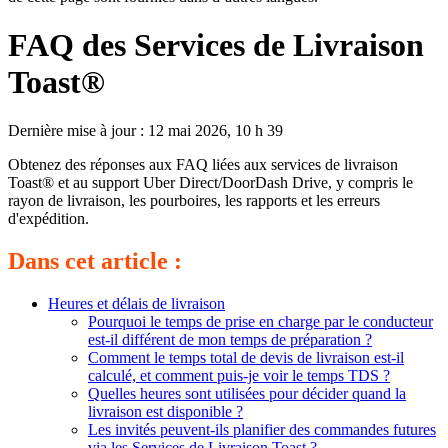
FAQ des Services de Livraison
Toast®
Dernière mise à jour : 12 mai 2026, 10 h 39
Obtenez des réponses aux FAQ liées aux services de livraison
Toast® et au support Uber Direct/DoorDash Drive, y compris le
rayon de livraison, les pourboires, les rapports et les erreurs
d'expédition.
Dans cet article :
Heures et délais de livraison
Pourquoi le temps de prise en charge par le conducteur
est-il différent de mon temps de préparation ?
Comment le temps total de devis de livraison est-il
calculé, et comment puis-je voir le temps TDS ?
Quelles heures sont utilisées pour décider quand la
livraison est disponible ?
Les invités peuvent-ils planifier des commandes futures
via les Services de Livraison Toast ?