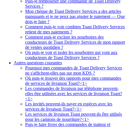
Puis-je rembourser une commande de Toast Delivery
Services ?
Mon chèque de Toast Delivery Services a des articles
manquants et je ne peux pas ajuster le paiement — Que
dois-je faire ?
Comment puis-je voir combien Toast Delivery Services
retient de mes paiements ?
Comment puis-je exclure les pourboires des
conducteurs de Toast Delivery Services de mon rapport
de ventes quotidien ?
Où puis-je voir et isoler les pourboires qui vont aux
conducteurs de Toast Delivery Services ?
Autres questions courantes
Pourquoi mes commandes de Toast Delivery Services
ne s'affichent-elles pas sur mon KDS ?
Où puis-je trouver des rapports pour mes commandes
de services de livraison Toast?<1>
Les commandes de livraison par téléphone peuvent-
elles être utilisées avec les services de livraison Toast?
<1>
Les invités peuvent-ils payer en espèces avec les
services de livraison Toast?<1>
Les services de livraison Toast peuvent-ils être utilisés
pour les camions de nourriture?<1>
Puis-je faire livrer des commandes de traiteur et