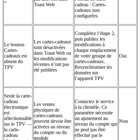
»
Toast Web
cadeau : Cartes-
cadeaux non
configurées
Complétez l’étape 2,
puis publiez les
Les cartes-cadeaux
Le bouton
modifications à
sont désactivées
Cartes-
chaque emplacement
dans Toast Web ou
cadeaux est
de votre groupe de
Oui
les modifications
absent du
cartes-cadeaux.
récentes n’ont pas
TPV
Resynchroniser les
été publiées
données sur
l’appareil TPV
Seule la carte-
cadeau
Contactez le service
Les ventes
électronique
à la clientèle. Ce
physiques de
est
paramètre nécessite
cartes-cadeaux
sélectionnable
un ajustement au
peuvent devoir être
Non
sur le TPV —
niveau du compte qui
activées au niveau
la carte-
ne peut pas être
du compte ou du
cadeau
effectué par le
module