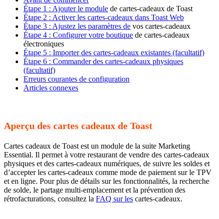
Étape 1 : Ajouter le module
de cartes-cadeaux de Toast
Étape 2 : Activer les cartes-cadeaux dans Toast Web
Étape 3 : Ajustez les paramètres de
vos cartes-cadeaux
Étape 4 : Configurer votre boutique
de cartes-cadeaux
électroniques
Étape 5 : Importer des cartes-cadeaux existantes (facultatif)
Étape 6 : Commander des cartes-cadeaux physiques
(facultatif)
Erreurs courantes de configuration
Articles connexes
Aperçu des cartes cadeaux de Toast
Cartes cadeaux de Toast est un module de la suite Marketing
Essential. Il permet à votre restaurant de vendre des cartes-cadeaux
physiques et des cartes-cadeaux numériques, de suivre les soldes et
d’accepter les cartes-cadeaux comme mode de paiement sur le TPV
et en ligne. Pour plus de détails sur les fonctionnalités, la recherche
de solde, le partage multi-emplacement et la prévention des
rétrofacturations, consultez la
FAQ sur les
cartes-cadeaux.