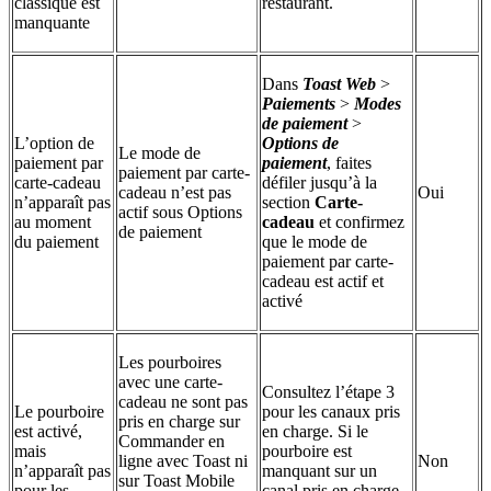
classique est
restaurant.
manquante
Dans
Toast Web
>
Paiements
>
Modes
de paiement
>
L’option de
Options de
Le mode de
paiement par
paiement
, faites
paiement par carte-
carte-cadeau
défiler jusqu’à la
cadeau n’est pas
Oui
n’apparaît pas
section
Carte-
actif sous Options
au moment
cadeau
et confirmez
de paiement
du paiement
que le mode de
paiement par carte-
cadeau est actif et
activé
Les pourboires
avec une carte-
Consultez l’étape 3
cadeau ne sont pas
Le pourboire
pour les canaux pris
pris en charge sur
est activé,
en charge. Si le
Commander en
mais
pourboire est
ligne avec Toast ni
Non
n’apparaît pas
manquant sur un
sur Toast Mobile
pour les
canal pris en charge,