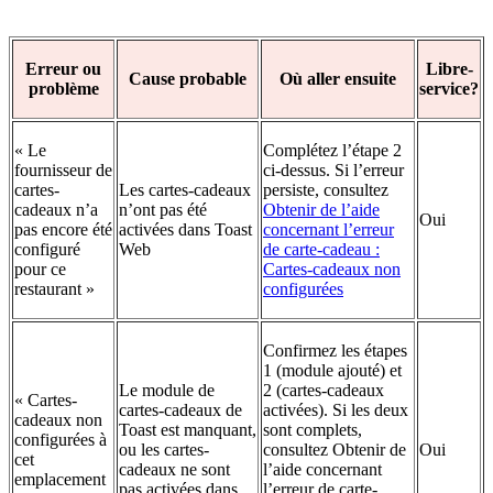
Erreur ou
Libre-
Cause probable
Où aller ensuite
problème
service?
« Le
Complétez l’étape 2
fournisseur de
ci-dessus. Si l’erreur
cartes-
Les cartes-cadeaux
persiste, consultez
cadeaux n’a
n’ont pas été
Obtenir de l’aide
Oui
pas encore été
activées dans Toast
concernant l’erreur
configuré
Web
de carte-cadeau :
pour ce
Cartes-cadeaux non
restaurant »
configurées
Confirmez les étapes
1 (module ajouté) et
Le module de
2 (cartes-cadeaux
« Cartes-
cartes-cadeaux de
activées). Si les deux
cadeaux non
Toast est manquant,
sont complets,
configurées à
ou les cartes-
consultez
Obtenir de
Oui
cet
cadeaux ne sont
l’aide concernant
emplacement
pas activées dans
l’erreur de carte-