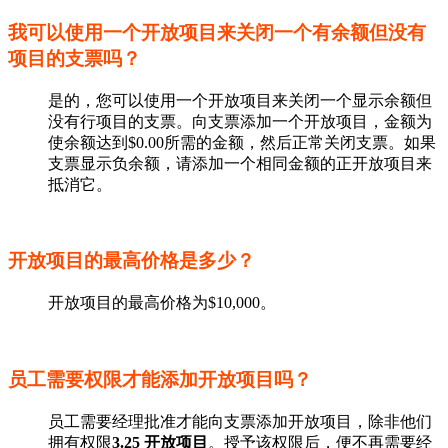
我可以使用一个开放项目来关闭一个有余额但没有
项目的支票吗？
是的，您可以使用一个开放项目来关闭一个显示余额但
没有行项目的支票。向支票添加一个开放项目，金额为
使余额达到$0.00所需的金额，然后正常关闭支票。如果
支票显示负余额，请添加一个相同金额的正开放项目来
抵消它。
开放项目的最高价格是多少？
开放项目的最高价格为$10,000。
员工需要权限才能添加开放项目吗？
员工需要经理批准才能向支票添加开放项目，除非他们
拥有权限
3.25 开放项目
。授予该权限后，便不再需要经