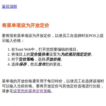
返回顶部
将菜单项设为开放定价
要将现有菜单项设为开放定价，以便员工在选择时在POS上提
示输入价格：
在Toast Web中，打开您想要编辑的项目。
将项目上的
定价提供者
设置为
为此项目指定定价
。
对于
定价策略
，选择
开放价格
。
选择
保存
，然后
发布
您的更改。
菜单项的开放价格通常用于每日特价，以便员工在选择该项时
可以输入当前价格。要将开放定价与其他定价选项进行比较，
请参见
设置您的菜单定价策略
。