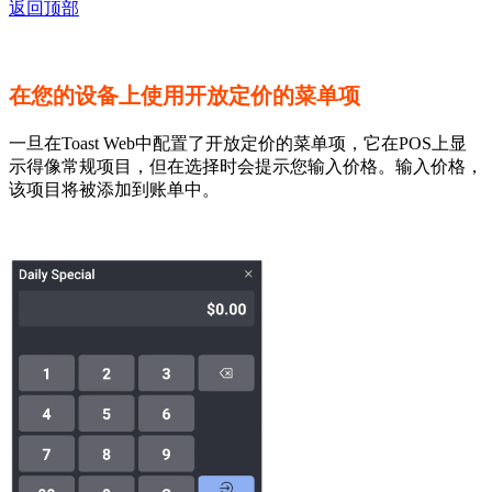
返回顶部
在您的设备上使用开放定价的菜单项
一旦在Toast Web中配置了开放定价的菜单项，它在POS上显
示得像常规项目，但在选择时会提示您输入价格。输入价格，
该项目将被添加到账单中。