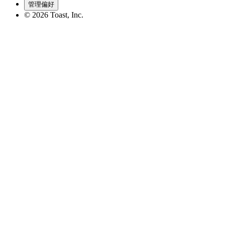
管理偏好
©
2026
Toast, Inc.